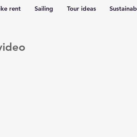
ike rent
Sailing
Tour ideas
Sustainabi
video