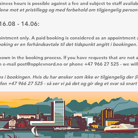
ss hours is possible against a fee and subject to staff availabi
ene mot et pristillegg og med forbehold om tilgjengelig persone
16.08 - 14.06:
intment only. A paid booking is considered as an appointment a
oking er en forhåndsavtale til det tidspunkt angitt i bookingen.
hown in the booking process. If you have requests that are not a
on e-mail
post@opplevnord.no
or phone +47 966 27 525
- we wil
s i bookingen. Hvis du har ønsker som ikke er tilgjengelig der (le
fon +47 966 27 525 - så ser vi på det og gir deg et svar så snart