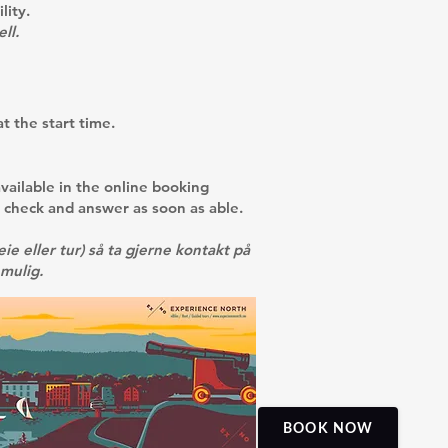
lity.
ll.
t the start time.
vailable in the online booking
l check and answer as soon as able.
ie eller tur) så ta gjerne kontakt på
 mulig.
BOOK NOW