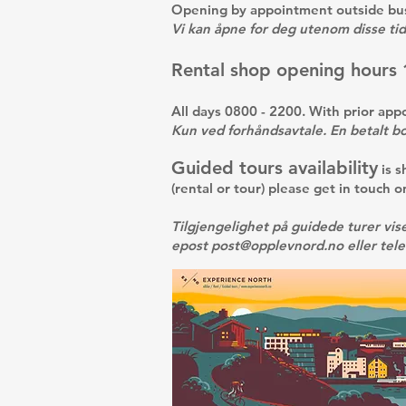
Opening by appointment outside busine
Vi kan åpne for deg utenom disse tid
Rental shop opening hours 
All days 0800 - 2200.
With prior appo
Kun ved forhåndsavtale. En betalt bo
Guided tours availability
is s
(rental or tour) please get in touch 
Tilgjengelighet på guidede turer vise
epost
post@opplevnord.no
eller tele