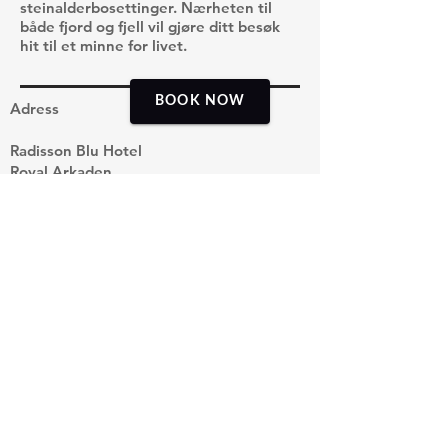
steinalderbosettinger. Nærheten til
både fjord og fjell vil gjøre ditt besøk
hit til et minne for livet.
BOOK NOW
Adress
Radisson Blu Hotel
Royal Arkaden
Storgt. 2, 8006 Bodø.
Contact information
Phone +
47 966 27 525
Email
post@opplevnord.no
Org. nr.
923 241 892
MVA