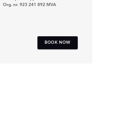
Org. nr.
923 241 892
MVA
BOOK NOW
Personvernerklæring - Privacy policy
statement
Rental shop opening hours
15.06 - 15.08
:
Monday - Saturday 10:00 - 17:00. Sunday
1200 - 1900
.
Opening by appointment outside business